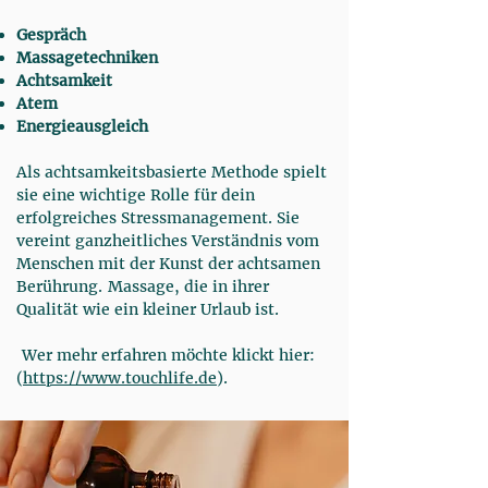
Gespräch
Massagetechniken
Achtsamkeit
Atem
Energieausgleich
Als achtsamkeitsbasierte Methode spielt
sie eine wichtige Rolle für dein
erfolgreiches Stressmanagement. Sie
vereint ganzheitliches Verständnis vom
Menschen mit der Kunst der achtsamen
Berührung. Massage, die in ihrer
Qualität wie ein kleiner Urlaub ist.
Wer mehr erfahren möchte klickt hier:
(
https://www.touchlife.de
).