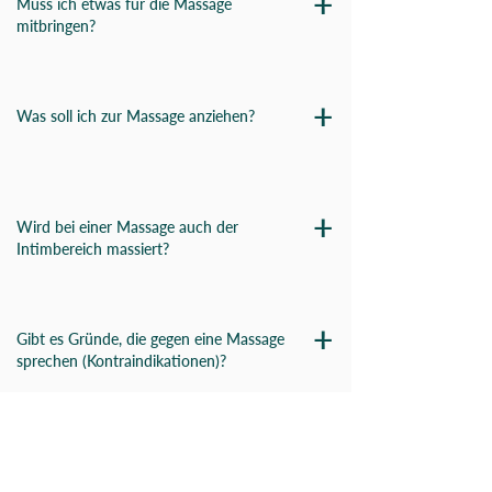
+
Muss ich etwas für die Massage
mitbringen?
+
Was soll ich zur Massage anziehen?
+
Wird bei einer Massage auch der
Intimbereich massiert?
+
Gibt es Gründe, die gegen eine Massage
sprechen (Kontraindikationen)?
+
Was passiert, wenn ich meinen Termin
absage, zu spät komme oder gar nicht